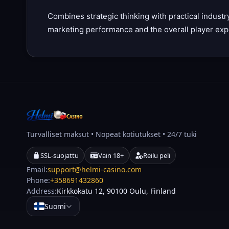
Combines strategic thinking with practical indus
marketing performance and the overall player exp
Turvalliset maksut • Nopeat kotiutukset • 24/7 tuki
Suomi
SSL-suojattu
Vain 18+
Reilu peli
Svenska
Email:
support@helmi-casino.com
Phone:
+358691432860
English
Address:
Kirkkokatu 12, 90100 Oulu, Finland
Suomi