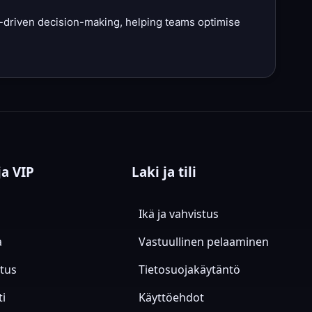
a-driven decision-making, helping teams optimise
a VIP
Laki ja tili
Ikä ja vahvistus
a
Vastuullinen pelaaminen
tus
Tietosuojakäytäntö
ti
Käyttöehdot