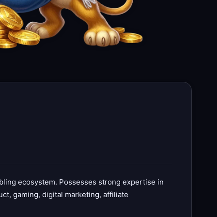
mbling ecosystem. Possesses strong expertise in
, gaming, digital marketing, affiliate