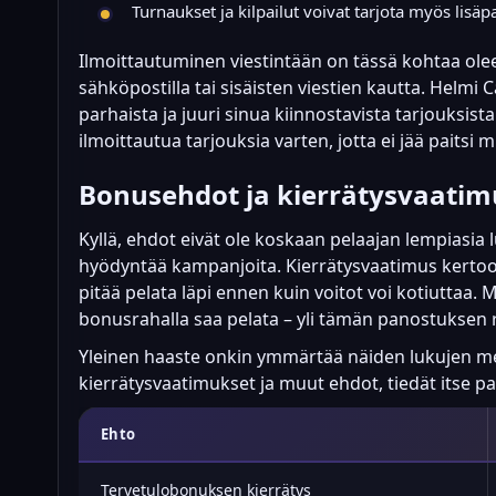
Turnaukset ja kilpailut voivat tarjota myös lisäpa
Ilmoittautuminen viestintään on tässä kohtaa oleel
sähköpostilla tai sisäisten viestien kautta. Helmi 
parhaista ja juuri sinua kiinnostavista tarjouksista
ilmoittautua tarjouksia varten, jotta ei jää paitsi 
Bonusehdot ja kierrätysvaatim
Kyllä, ehdot eivät ole koskaan pelaajan lempiasia
hyödyntää kampanjoita. Kierrätysvaatimus kertoo,
pitää pelata läpi ennen kuin voitot voi kotiuttaa. 
bonusrahalla saa pelata – yli tämän panostuksen
Yleinen haaste onkin ymmärtää näiden lukujen me
kierrätysvaatimukset ja muut ehdot, tiedät itse p
Ehto
Tervetulobonuksen kierrätys