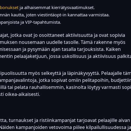
bonukset
ja alhaisemmat kierrätysvaatimukset.
tinnän kautta, joten viestintäopt-in kannattaa varmistaa.
panjoista ja VIP-tapahtumista.
t, jotka ovat jo osoittaneet aktiivisuutta ja ovat sopivia
kokemuksen nousemaan uudelle tasolle. Tämä rakenne myös
isessaan ja pysymään ajan tasalla tarjouksista. Kaiken
ntin pelaajaketjuun, jossa uskollisuus ja aktiivisuus palki
ipuolisuutta myös selkeyttä ja läpinäkyvyyttä. Pelaajalle tä
mpanjavalintoja, jotka sopivat omiin pelitapoihin, budjettiin
skillä tai pelata rauhallisemmin, kasinolta löytyy varmasti sop
i oikea-aikaisesti.
 turnaukset ja ristiinkampanjat tarjoavat pelaajille aivan
Näiden kampanjoiden vetovoima piilee kilpailullisuudessa j