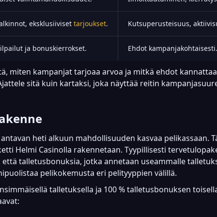
lkinnot, eksklusiiviset
tarjoukset
.
Kutsuperusteisuus, aktiivis
lpailut ja bonuskierrokset.
Ehdot kampanjakohtaisesti
itä, miten kampanjat tarjoaa arvoa ja mitkä ehdot kannattaa
Ajattele sitä kuin kartaksi, joka näyttää reitin kampanjasuu
srakenne
 antavan heti alkuun mahdollisuuden kasvaa pelikassaan. T
tti Helmi Casinolla rakennetaan. Tyypillisesti tervetulopake
in että talletusbonuksia, jotka annetaan useammalle talletuks
nipuolistaa pelikokemusta eri pelityyppien välillä.
ensimmäisellä talletuksella ja 100 % talletusbonuksen toisell
avat: