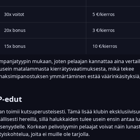
30x voitot
5 €/kierros
20x bonus
3 €/kierros
15x bonus
10 €/kierros
mpanjatyypin mukaan, joten pelaajan kannattaa aina vertail
t usein matalammasta kierrätysvaatimuksesta, mikä tekee
 maksimipanostuksen ymmärtäminen estää väärinkäsityksiä
P-edut
aan toimii kutsuperusteisesti. Tämä lisää klubin eksklusiivisu
ällisesti hereillä, sillä halukkaiden tulee usein ensin antaa l
senyydelle. Korkean pelivolyymin pelaajat voivat näin lunas
yiskohtelua, joita ei muille ole tarjolla.