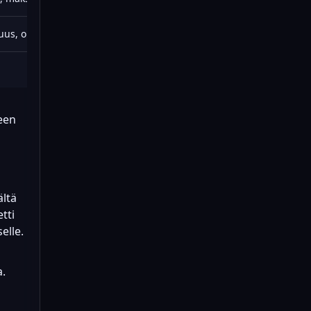
uus, opt-in.
.
reen
ältä
tti
elle.
a.