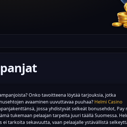
panjat
kampanjoista? Onko tavoitteena löytää tarjouksia, jotka
bonusehtojen avaaminen uuvuttavaa puuhaa?
Helmi Casino
ampanjakenttänsä, jossa yhdistyvät selkeät bonusehdot, Pay 
 tämä tukemaan pelaajan tarpeita juuri täällä Suomessa. He
i tarkoita sekavuutta, vaan pelaajalle ystävällistä selkeytt