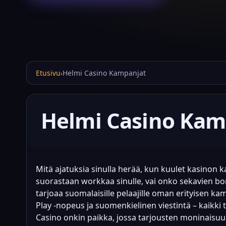
Etusivu
Helmi Casino Kampanjat
›
Helmi Casino Kam
Mitä ajatuksia sinulla herää, kun kuulet kasinon 
suorastaan workkaa sinulle, vai onko sekavien 
tarjoaa suomalaisille pelaajille oman erityisen k
Play -nopeus ja suomenkielinen viestintä – kaikki
Casino onkin paikka, jossa tarjousten moninaisuus e