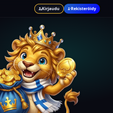
Kirjaudu
Rekisteröidy