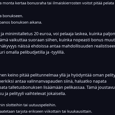
a monta kertaa bonusraha tai ilmaiskierrosten voitot pitää pelata
aa bonukseen.
u panos bonuksen aikana.
ja minimitalletus 20 euroa, voi pelaaja laskea, kuinka paljo
Tämä vaikuttaa suoraan siihen, kuinka nopeasti bonus muu
äpinäkyvyys näissä ehdoissa antaa mahdollisuuden realistisee
i omalla pelibudjetilla ja -tyylillä.
en keino pitää pelitunnelmaa yllä ja hyödyntää oman pelity
imerkiksi antaa valinnanvapauden siinä, haluatko napata
napata talletusbonuksen lisäämään pelikassaa. Tämä joustav
 ja pelityyli vaihtelevat jokaisella.
in slotteihin tai uutuuspeleihin.
aatetaan tarjota erikseen viikottain tai kuukausittain.