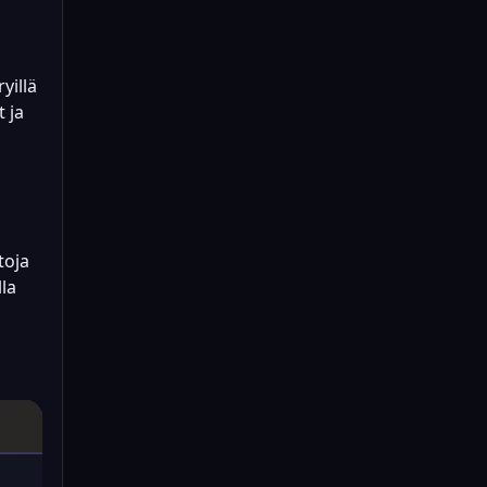
yillä
t ja
toja
lla