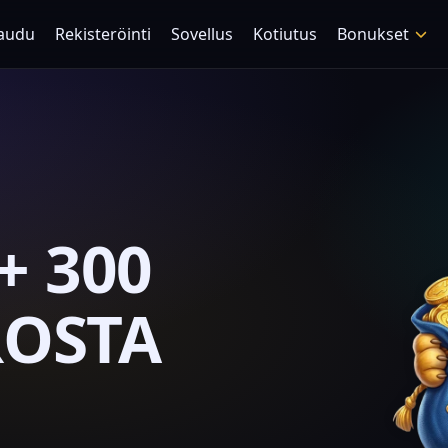
jaudu
Rekisteröinti
Sovellus
Kotiutus
Bonukset
+ 300
ROSTA