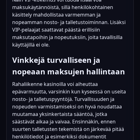
maksukäytännöistä, sillä henkilökohtainen
käsittely mahdollistaa varmemman ja
nopeamman nosto- ja talletustoiminnan. Lisäksi
VIP-pelaajat saattavat päästä erillisiin
maksutapoihin ja nopeutuksiin, joita tavallisilla
käyttäjillä ei ole.
Vinkkejä turvalliseen ja
nopeaan maksujen hallintaan
Rahaliikenne kasinoilla voi aiheuttaa
epävarmuutta, varsinkin kun kyseessä on useita
nosto- ja talletuspyyntöjä. Turvallisuuden ja
nopeuden varmistamiseksi on hyvä noudattaa
muutamaa yksinkertaista sääntöä, jotka
säästävät aikaa ja vaivaa. Ensinnäkin, ennen
suurten talletusten tekemistä on järkevää pitää
henkilötiedot ja esimerkiksi dokumentit