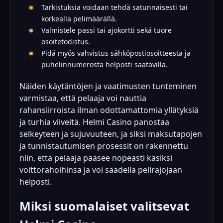
Tarkistuksia voidaan tehdä satunnaisesti tai
korkealla pelimäärällä.
Valmistele passi tai ajokortti sekä tuore
osoitetodistus.
Pidä myös vahvistus sähköpostiosoitteesta ja
puhelinnumerosta helposti saatavilla.
Näiden käytäntöjen ja vaatimusten tunteminen
varmistaa, että pelaaja voi nauttia
rahansiirroista ilman odottamattomia yllätyksiä
ja turhia viiveitä. Helmi Casino panostaa
selkeyteen ja sujuvuuteen, ja siksi maksutapojen
ja tunnistautumisen prosessit on rakennettu
niin, että pelaaja pääsee nopeasti käsiksi
voittorahoihinsa ja voi säädellä pelirajojaan
helposti.
Miksi suomalaiset valitsevat