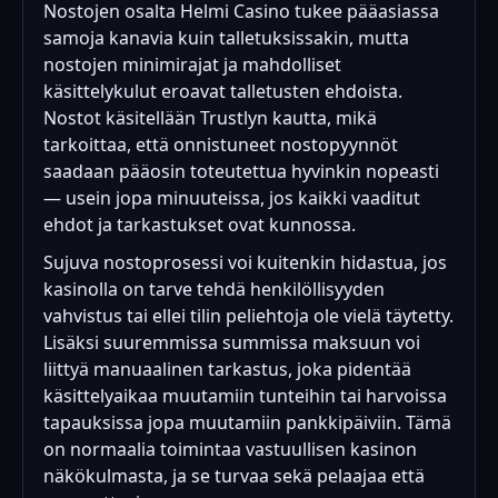
Nostojen osalta Helmi Casino tukee pääasiassa
samoja kanavia kuin talletuksissakin, mutta
nostojen minimirajat ja mahdolliset
käsittelykulut eroavat talletusten ehdoista.
Nostot käsitellään Trustlyn kautta, mikä
tarkoittaa, että onnistuneet nostopyynnöt
saadaan pääosin toteutettua hyvinkin nopeasti
— usein jopa minuuteissa, jos kaikki vaaditut
ehdot ja tarkastukset ovat kunnossa.
Sujuva nostoprosessi voi kuitenkin hidastua, jos
kasinolla on tarve tehdä henkilöllisyyden
vahvistus tai ellei tilin peliehtoja ole vielä täytetty.
Lisäksi suuremmissa summissa maksuun voi
liittyä manuaalinen tarkastus, joka pidentää
käsittelyaikaa muutamiin tunteihin tai harvoissa
tapauksissa jopa muutamiin pankkipäiviin. Tämä
on normaalia toimintaa vastuullisen kasinon
näkökulmasta, ja se turvaa sekä pelaajaa että