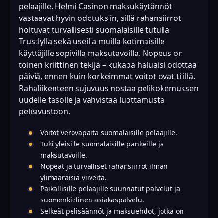
pelaajille. Helmi Casinon maksukäytännöt
vastaavat hyvin odotuksiin, sillä rahansiirrot
hoituvat turvallisesti suomalaisille tutulla
Trustlylla sekä useilla muilla kotimaisille
käyttäjille sopivilla maksutavoilla. Nopeus on
toinen kriittinen tekijä – kukapa haluaisi odottaa
päiviä, ennen kuin korkeimmat voitot ovat tilillä.
Rahaliikenteen sujuvuus nostaa pelikokemuksen
uudelle tasolle ja vahvistaa luottamusta
pelisivustoon.
Voitot verovapaita suomalaisille pelaajille.
Tuki yleisille suomalaisille pankeille ja
maksutavoille.
Nopeat ja turvalliset rahansiirrot ilman
ylimääräisiä viiveitä.
Paikallisille pelaajille suunnatut palvelut ja
suomenkielinen asiakaspalvelu.
Selkeät pelisäännöt ja maksuehdot, jotka on