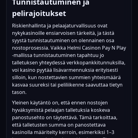
Tunnistautuminen ja
pelirajoitukset
Riskienhallinta ja pelaajaturvallisuus ovat
nykykasinoille ensiarvoisen tärkeitä, ja tästä
syystä tunnistautuminen on olennainen osa
nostoprosessia. Vaikka Helmi Casinon Pay N Play
-mallissa tunnistautuminen tapahtuu jo
talletuksen yhteydessä verkkopankkitunnuksilla,
voi kasino pyytää lisävarmennuksia erityisesti
silloin, kun nostettavien summien yhteismäärä
kasvaa suureksi tai peliliikenne saavuttaa tietyn
tason.
Yleinen käytäntö on, että ennen nostojen
hyväksymistä pelaajan talletuksia koskeva
panostusehto on täytettävä. Tämä tarkoittaa,
että talletusten summa on panostettava
kasinolla määritelty kerroin, esimerkiksi 1–3