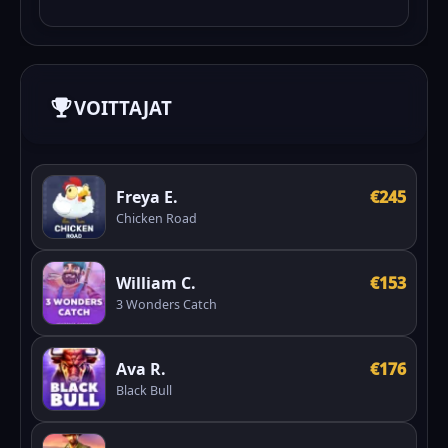
VOITTAJAT
Freya E.
€245
Chicken Road
William C.
€153
3 Wonders Catch
Ava R.
€176
Black Bull