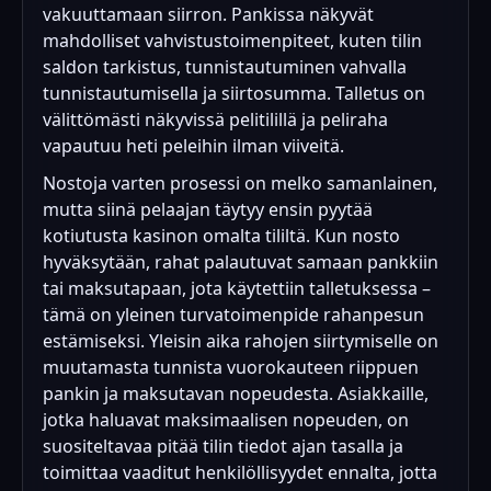
vakuuttamaan siirron. Pankissa näkyvät
mahdolliset vahvistustoimenpiteet, kuten tilin
saldon tarkistus, tunnistautuminen vahvalla
tunnistautumisella ja siirtosumma. Talletus on
välittömästi näkyvissä pelitilillä ja peliraha
vapautuu heti peleihin ilman viiveitä.
Nostoja varten prosessi on melko samanlainen,
mutta siinä pelaajan täytyy ensin pyytää
kotiutusta kasinon omalta tililtä. Kun nosto
hyväksytään, rahat palautuvat samaan pankkiin
tai maksutapaan, jota käytettiin talletuksessa –
tämä on yleinen turvatoimenpide rahanpesun
estämiseksi. Yleisin aika rahojen siirtymiselle on
muutamasta tunnista vuorokauteen riippuen
pankin ja maksutavan nopeudesta. Asiakkaille,
jotka haluavat maksimaalisen nopeuden, on
suositeltavaa pitää tilin tiedot ajan tasalla ja
toimittaa vaaditut henkilöllisyydet ennalta, jotta