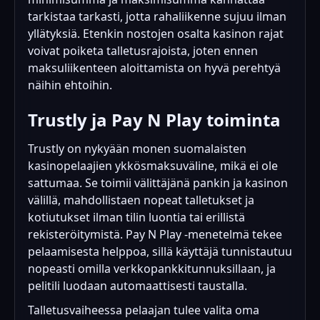
tarkistaa tarkasti, jotta rahaliikenne sujuu ilman
yllätyksiä. Etenkin nostojen osalta kasinon rajat
voivat poiketa talletusrajoista, joten ennen
maksuliikenteen aloittamista on hyvä perehtyä
näihin ehtoihin.
Trustly ja Pay N Play toiminta
Trustly on nykyään monen suomalaisten
kasinopelaajien ykkösmaksuväline, mikä ei ole
sattumaa. Se toimii välittäjänä pankin ja kasinon
välillä, mahdollistaen nopeat talletukset ja
kotiutukset ilman tilin luontia tai erillistä
rekisteröitymistä. Pay N Play -menetelmä tekee
pelaamisesta helppoa, sillä käyttäjä tunnistautuu
nopeasti omilla verkkopankkitunnuksillaan, ja
pelitili luodaan automaattisesti taustalla.
Talletusvaiheessa pelaajan tulee valita oma