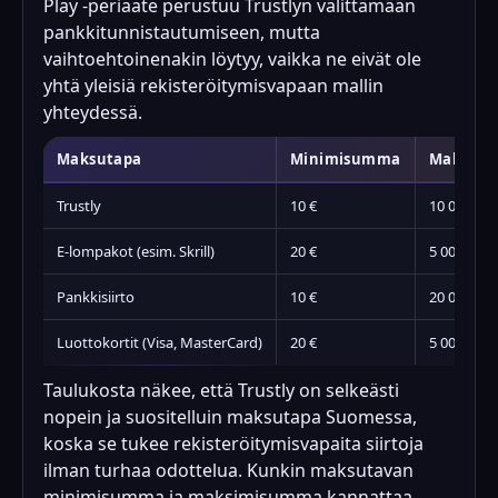
Play -periaate perustuu Trustlyn välittämään
pankkitunnistautumiseen, mutta
vaihtoehtoinenakin löytyy, vaikka ne eivät ole
yhtä yleisiä rekisteröitymisvapaan mallin
yhteydessä.
Maksutapa
Minimisumma
Maksim
Trustly
10 €
10 000 €
E-lompakot (esim. Skrill)
20 €
5 000 €
Pankkisiirto
10 €
20 000 €
Luottokortit (Visa, MasterCard)
20 €
5 000 €
Taulukosta näkee, että Trustly on selkeästi
nopein ja suositelluin maksutapa Suomessa,
koska se tukee rekisteröitymisvapaita siirtoja
ilman turhaa odottelua. Kunkin maksutavan
minimisumma ja maksimisumma kannattaa