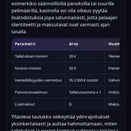
esimerkiksi säännöllisillä panoksilla tai suurilla
pelimäärillä, kasinolla voi olla oikeus pyytää
lisätodistuksia jopa satunnaisesti, jotta pelaajan
identiteetti ja maksutavat ovat varmasti ajan
tasalla.
Parametri
Arvo
Huomio
Talletuksen minimi
20 €
Yleinen alara
Noston minimi
50 €
Pienemmät n
Henkilöllisyyden varmistus
Yli 2 000 € nostot
Vahvistus vaa
Panostusvaatimus
Talletussumma x 1
Voittojen
kot
Lisämaksut
Ei
Maksutavat 
Ylläoleva taulukko selkeyttää ydinrajoitukset
yksinkertaisesti ja auttaa hahmottamaan, miten
talletukset ja nostot toimivat suhteessa toisiinsa.