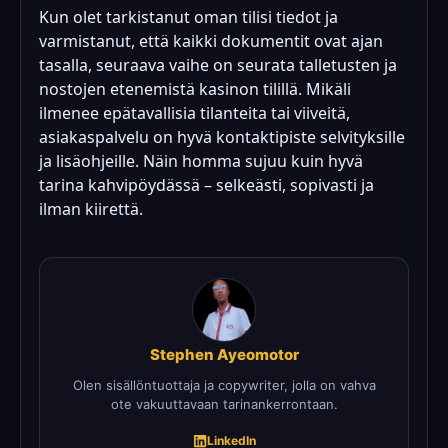
Kun olet tarkistanut oman tilisi tiedot ja
varmistanut, että kaikki dokumentit ovat ajan
tasalla, seuraava vaihe on seurata talletusten ja
nostojen etenemistä kasinon tilillä. Mikäli
ilmenee epätavallisia tilanteita tai viiveitä,
asiakaspalvelu on hyvä kontaktipiste selvityksille
ja lisäohjeille. Näin homma sujuu kuin hyvä
tarina kahvipöydässä – selkeästi, sopivasti ja
ilman kiirettä.
Stephen Ayeomotor
Olen sisällöntuottaja ja copywriter, jolla on vahva
ote vakuuttavaan tarinankerrontaan.
LinkedIn