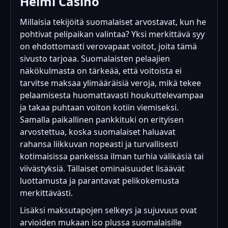
Helmi Casino
Millaisia tekijöitä suomalaiset arvostavat, kun he
pohtivat pelipaikan valintaa? Yksi merkittävä syy
on ehdottomasti verovapaat voitot, joita tämä
sivusto tarjoaa. Suomalaisten pelaajien
näkökulmasta on tärkeää, että voitoista ei
tarvitse maksaa ylimääräisiä veroja, mikä tekee
pelaamisesta huomattavasti houkuttelevampaa
ja takaa puhtaan voiton kotiin viemiseksi.
Samalla paikallinen pankkituki on erityisen
arvostettua, koska suomalaiset haluavat
rahansa liikkuvan nopeasti ja turvallisesti
kotimaisissa pankeissa ilman turhia välikäsiä tai
viivästyksiä. Tällaiset ominaisuudet lisäävät
luottamusta ja parantavat pelikokemusta
merkittävästi.
Lisäksi maksutapojen selkeys ja sujuvuus ovat
arvioiden mukaan iso plussa suomalaisille