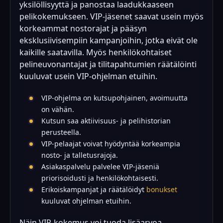
yksilöllisyyttä ja panostaa laadukkaaseen
pelikokemukseen. VIP-jäsenet saavat usein myös
korkeammat nostorajat ja pääsyn
eksklusiivisempiin kampanjoihin, jotka eivät ole
kaikille saatavilla. Myös henkilökohtaiset
pelineuvonantajat ja tilitapahtumien räätälöinti
kuuluvat usein VIP-ohjelman etuihin.
VIP-ohjelma on kutsupohjainen, avoimuutta
on vähän.
Kutsun saa aktiivisuus- ja pelihistorian
perusteella.
VIP-pelaajat voivat hyödyntää korkeampia
nosto- ja talletusrajoja.
Asiakaspalvelu palvelee VIP-jäseniä
priorisoidusti ja henkilökohtaisesti.
Erikoiskampanjat ja räätälöidyt
bonukset
kuuluvat ohjelman etuihin.
Näin VIP-kokemus voi tuoda lisäarvoa