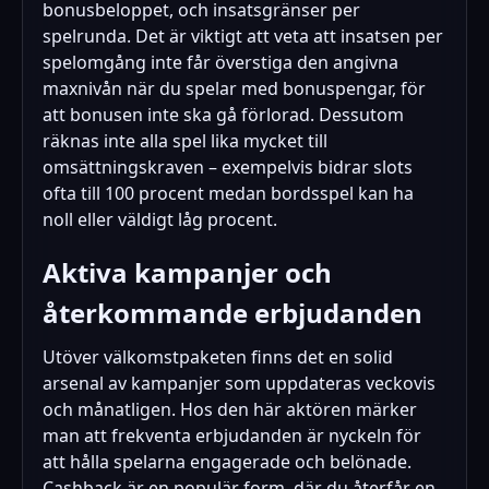
bonusbeloppet, och insatsgränser per
spelrunda. Det är viktigt att veta att insatsen per
spelomgång inte får överstiga den angivna
maxnivån när du spelar med bonuspengar, för
att bonusen inte ska gå förlorad. Dessutom
räknas inte alla spel lika mycket till
omsättningskraven – exempelvis bidrar slots
ofta till 100 procent medan bordsspel kan ha
noll eller väldigt låg procent.
Aktiva kampanjer och
återkommande erbjudanden
Utöver välkomstpaketen finns det en solid
arsenal av kampanjer som uppdateras veckovis
och månatligen. Hos den här aktören märker
man att frekventa erbjudanden är nyckeln för
att hålla spelarna engagerade och belönade.
Cashback är en populär form, där du återfår en