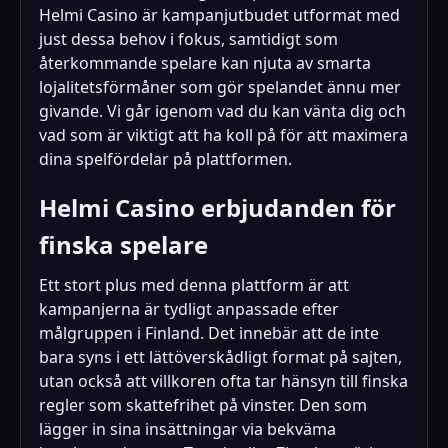
Helmi Casino är kampanjutbudet utformat med
just dessa behov i fokus, samtidigt som
återkommande spelare kan njuta av smarta
lojalitetsförmåner som gör spelandet ännu mer
givande. Vi går igenom vad du kan vänta dig och
vad som är viktigt att ha koll på för att maximera
dina spelfördelar på plattformen.
Helmi Casino erbjudanden för
finska spelare
Ett stort plus med denna plattform är att
kampanjerna är tydligt anpassade efter
målgruppen i Finland. Det innebär att de inte
bara syns i ett lättöverskådligt format på sajten,
utan också att villkoren ofta tar hänsyn till finska
regler som skattefrihet på vinster. Den som
lägger in sina insättningar via bekväma