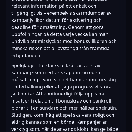
relevant information på ett enkelt och
tillgängligt vis – exempelvis skärmdumpar av
kampanjvillkor, datum för aktivering och
deadline för omsättning. Genom att göra
uppföljningar på detta varje vecka kan man
undvika att misslyckas med bonusvillkoren och
minska risken att bli avstängd från framtida
erbjudanden.
Spelglädjen förstärks också när valet av
kampanj sker med vetskap om sin egen
målsättning – vare sig det handlar om försiktig
underhållning eller att jaga progressivt stora
jackpottar. Att kontinuerligt följa upp sina
insatser i relation till bonuskrav och bankroll
bidrar till en sundare och mer hållbar spelrutin.
Slutligen, kom ihåg att spel ska vara roligt och
aldrig kännas som en börda. Kampanjer är
verktyg som, när de används klokt, kan ge både