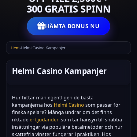
300 GRATIS SPINN
HÄMTA BONUS NU
Hem
›
Helmi Casino Kampanjer
Helmi Casino Kampanjer
Hur hittar man egentligen de bästa
kampanjerna hos
Helmi Casino
som passar för
finska spelare? Många undrar om det finns
riktade
erbjudanden
som tar hänsyn till snabba
insättningar via populära betalmetoder och hur
skattefria vinster fungerar i praktiken. Hos