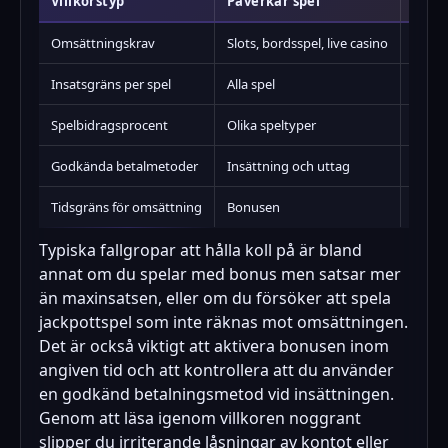
Villkorstyp
Påverkar spel
Vanli
Omsättningskrav
Slots, bordsspel, live casino
Måste
Insatsgräns per spel
Alla spel
Max 4
Spelbidragsprocent
Olika speltyper
Slots 
Godkända betalmetoder
Insättning och uttag
Endas
Tidsgräns för omsättning
Bonusen
Ofta 
Typiska fallgropar att hålla koll på är bland
annat om du spelar med bonus men satsar mer
än maxinsatsen, eller om du försöker att spela
jackpottspel som inte räknas mot omsättningen.
Det är också viktigt att aktivera bonusen inom
angiven tid och att kontrollera att du använder
en godkänd betalningsmetod vid insättningen.
Genom att läsa igenom villkoren noggrant
slipper du irriterande låsningar av kontot eller