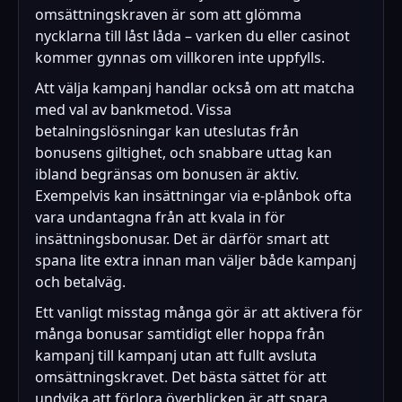
omsättningskraven är som att glömma
nycklarna till låst låda – varken du eller casinot
kommer gynnas om villkoren inte uppfylls.
Att välja kampanj handlar också om att matcha
med val av bankmetod. Vissa
betalningslösningar kan uteslutas från
bonusens giltighet, och snabbare uttag kan
ibland begränsas om bonusen är aktiv.
Exempelvis kan insättningar via e-plånbok ofta
vara undantagna från att kvala in för
insättningsbonusar. Det är därför smart att
spana lite extra innan man väljer både kampanj
och betalväg.
Ett vanligt misstag många gör är att aktivera för
många bonusar samtidigt eller hoppa från
kampanj till kampanj utan att fullt avsluta
omsättningskravet. Det bästa sättet för att
undvika att förlora överblicken är att spara