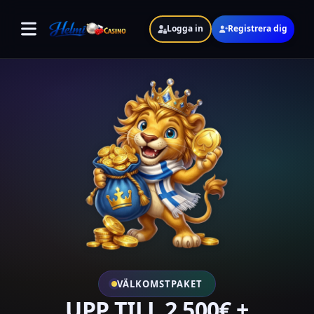
Logga in
Registrera dig
Meny
Spel
Logga in
Betalningsmetoder
App
Uttag
Bonusar
VÄLKOMSTPAKET
UPP TILL 2,500€ +