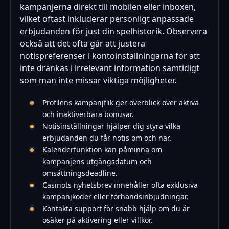
kampanjerna direkt till mobilen eller inboxen,
vilket oftast inkluderar personligt anpassade
erbjudanden för just din spelhistorik. Observera
också att det ofta går att justera
notispreferenser i kontoinställningarna för att
inte dränkas i irrelevant information samtidigt
som man inte missar viktiga möjligheter.
Profilens kampanjflik ger överblick över aktiva
och inaktiverbara bonusar.
Notisinställningar hjälper dig styra vilka
erbjudanden du får notis om och när.
Kalenderfunktion kan påminna om
kampanjens utgångsdatum och
omsättningsdeadline.
Casinots nyhetsbrev innehåller ofta exklusiva
kampanjkoder eller förhandsinbjudningar.
Kontakta support för snabb hjälp om du är
osäker på aktivering eller villkor.