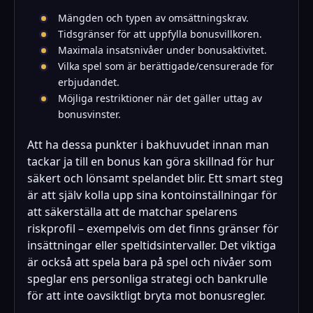
Mängden och typen av omsättningskrav.
Tidsgränser för att uppfylla bonusvillkoren.
Maximala insatsnivåer under bonusaktivitet.
Vilka spel som är berättigade/censurerade för
erbjudandet.
Möjliga restriktioner när det gäller uttag av
bonusvinster.
Att ha dessa punkter i bakhuvudet innan man
tackar ja till en bonus kan göra skillnad för hur
säkert och lönsamt spelandet blir. Ett smart steg
är att själv kolla upp sina kontoinställningar för
att säkerställa att de matchar spelarens
riskprofil – exempelvis om det finns gränser för
insättningar eller speltidsintervaller. Det viktiga
är också att spela bara på spel och nivåer som
speglar ens personliga strategi och bankrulle
för att inte oavsiktligt bryta mot bonusregler.