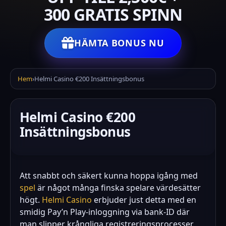
300 GRATIS SPINN
HÄMTA BONUS NU
Hem
›
Helmi Casino €200 Insättningsbonus
Helmi Casino €200
Insättningsbonus
Att snabbt och säkert kunna hoppa igång med
spel
är något många finska spelare värdesätter
högt.
Helmi Casino
erbjuder just detta med en
smidig Pay’n Play-inloggning via bank-ID där
man slipper krångliga registreringsprocesser.