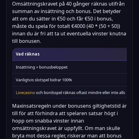
Omsättningskravet på 40 gånger räknas utifrån
summan av insättning och bonus. Det betyder
att om du sätter in €50 och får €50 i bonus,
måste du spela för totalt €4000 (40 * (50 + 50))
innan du är fri att ta ut eventuella vinster knutna
till bonusen.
Vad räknas
Om
Insättning + bonusbeloppet
40
Vanligtvis slotspel bidrar 100%
Oms
Livecasino
och bordsspel räknas oftast mindre eller inte alls
Maxinsatsregeln under bonusens giltighetstid är
till för att förhindra att spelaren satsar högt i
hopp om snabba vinster innan
omsättningskravet är uppfyllt. Om man skulle
bryta mot dessa regler, riskerar man att bonus