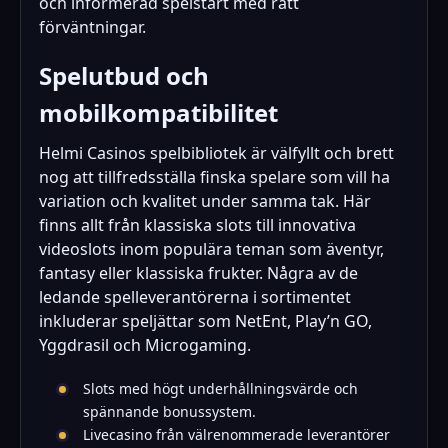
och informerad spelstart med rätt
förväntningar.
Spelutbud och
mobilkompatibilitet
Helmi Casinos spelbibliotek är välfyllt och brett
nog att tillfredsställa finska spelare som vill ha
variation och kvalitet under samma tak. Här
finns allt från klassiska slots till innovativa
videoslots inom populära teman som äventyr,
fantasy eller klassiska frukter. Några av de
ledande spelleverantörerna i sortimentet
inkluderar speljättar som NetEnt, Play’n GO,
Yggdrasil och Microgaming.
Slots med högt underhållningsvärde och
spännande bonussystem.
Livecasino från välrenommerade leverantörer