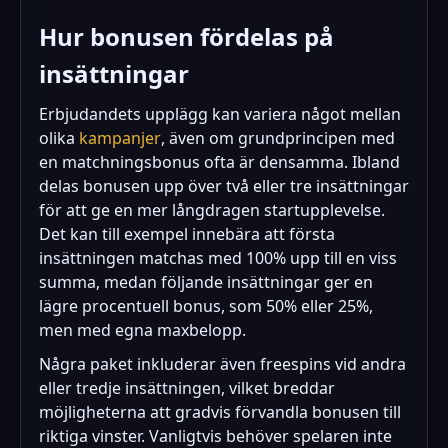
Hur bonusen fördelas på
insättningar
Erbjudandets upplägg kan variera något mellan
olika
kampanjer
, även om grundprincipen med
en matchningsbonus ofta är densamma. Ibland
delas bonusen upp över två eller tre insättningar
för att ge en mer långdragen startupplevelse.
Det kan till exempel innebära att första
insättningen matchas med 100% upp till en viss
summa, medan följande insättningar ger en
lägre procentuell bonus, som 50% eller 25%,
men med egna maxbelopp.
Några paket inkluderar även freespins vid andra
eller tredje insättningen, vilket breddar
möjligheterna att gradvis förvandla bonusen till
riktiga vinster. Vanligtvis behöver spelaren inte