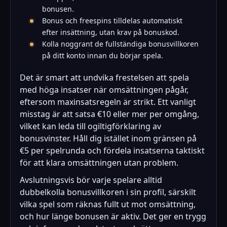
bonusen.
Bonus och freespins tilldelas automatiskt
efter insättning, utan krav på bonuskod.
Kolla noggrant de fullständiga bonusvillkoren
på ditt konto innan du börjar spela.
Det är smart att undvika frestelsen att spela
med höga insatser när omsättningen pågår,
eftersom maxinsatsregeln är strikt. Ett vanligt
misstag är att satsa €10 eller mer per omgång,
vilket kan leda till ogiltigförklaring av
bonusvinster. Håll dig istället inom gränsen på
€5 per spelrunda och fördela insatserna taktiskt
för att klara omsättningen utan problem.
Avslutningsvis bör varje spelare alltid
dubbelkolla bonusvillkoren i sin profil, särskilt
vilka spel som räknas fullt ut mot omsättning,
och hur länge bonusen är aktiv. Det ger en trygg