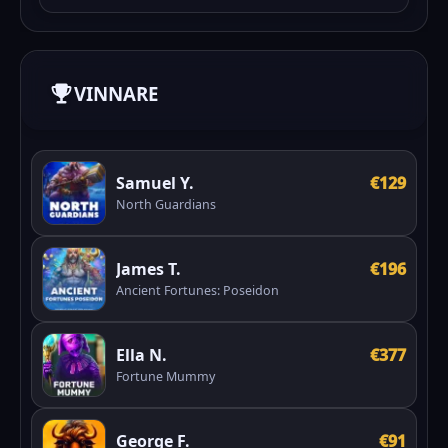
VINNARE
Samuel Y.
€129
North Guardians
James T.
€196
Ancient Fortunes: Poseidon
Ella N.
€377
Fortune Mummy
George F.
€91