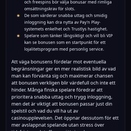
och freespins bör välja bonusar med rimliga
omsättningskrav för slots.
De som värderar snabba uttag och smidig
inloggning kan dra nytta av Pay’n Play-
systemets enkelhet och Trustlys hastighet.
Spelare som tänker långsiktigt och vill bli VIP
kan se bonusen som en startpunkt för ett
lojalitetsprogram med personlig service.
Att väga bonusens fördelar mot eventuella
begränsningar ger en mer realistisk bild av vad
man kan förvänta sig och maximerar chansen
att bonusen verkligen blir värdefull och inte ett
hinder. Många finska spelare föredrar att
prioritera snabba uttag och trygg inloggning,
men det är viktigt att bonusen passar just din
spelstil och vad du vill ha ut av
casinoupplevelsen. Det öppnar dessutom för ett
mer avslappnat spelande utan stress över