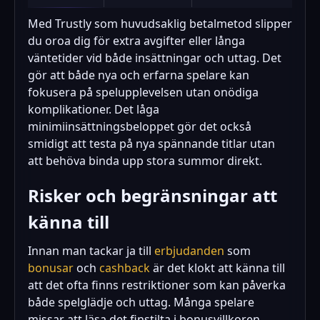
Med Trustly som huvudsaklig betalmetod slipper
du oroa dig för extra avgifter eller långa
väntetider vid både insättningar och uttag. Det
gör att både nya och erfarna spelare kan
fokusera på spelupplevelsen utan onödiga
komplikationer. Det låga
minimiinsättningsbeloppet gör det också
smidigt att testa på nya spännande titlar utan
att behöva binda upp stora summor direkt.
Risker och begränsningar att
känna till
Innan man tackar ja till
erbjudanden
som
bonusar
och
cashback
är det klokt att känna till
att det ofta finns restriktioner som kan påverka
både spelglädje och uttag. Många spelare
missar att läsa det finstilta i bonusvillkoren,