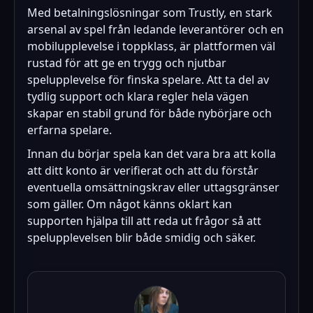
Med betalningslösningar som Trustly, en stark
arsenal av spel från ledande leverantörer och en
mobilupplevelse i toppklass, är plattformen väl
rustad för att ge en trygg och njutbar
spelupplevelse för finska spelare. Att ta del av
tydlig support och klara regler hela vägen
skapar en stabil grund för både nybörjare och
erfarna spelare.
Innan du börjar spela kan det vara bra att kolla
att ditt konto är verifierat och att du förstår
eventuella omsättningskrav eller uttagsgränser
som gäller. Om något känns oklart kan
supporten hjälpa till att reda ut frågor så att
spelupplevelsen blir både smidig och säker.