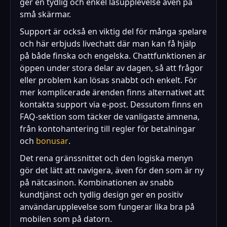
ger en tydlig och enkel läsupplevelse även på
små skärmar.
Support är också en viktig del för många spelare
och här erbjuds livechatt där man kan få hjälp
på både finska och engelska. Chattfunktionen är
öppen under stora delar av dagen, så att frågor
eller problem kan lösas snabbt och enkelt. För
mer komplicerade ärenden finns alternativet att
kontakta support via e-post. Dessutom finns en
FAQ-sektion som täcker de vanligaste ämnena,
från kontohantering till regler för betalningar
och
bonusar
.
Det rena gränssnittet och den logiska menyn
gör det lätt att navigera, även för den som är ny
på nätcasinon. Kombinationen av snabb
kundtjänst och tydlig design ger en positiv
användarupplevelse som fungerar lika bra på
mobilen som på datorn.