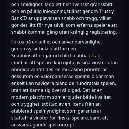
och smidighet. Med ett helt svenskt gränssnitt
och en pålitlig inloggningstjänst genom Trustly
BankID är upplevelsen snabb och trygg, vilket
gör det lätt för nya såväl som erfarna spelare att
snabbt komma igång utan krånglig registrering.
Fokus på enkelhet och användarvänlighet
genomsyrar hela plattformen.
Snabbinsättningar och blixtsnabba
uttag
innebär att spelare kan njuta av sina vinster utan
onödiga väntetider. Helmi Casino prioriterar
dessutom en välorganiserad spelmiljö där man
enkelt kan navigera bland de hundratals spelen,
utan att känna sig överväldigad. Det är en
modern plattform som erbjuder både kvalitet
och trygghet, stöttad av en licens från en
etablerad spelmyndighet som garanterar
skattefria vinster för finska spelare, samt ett
ansvarstagande spelkoncept.