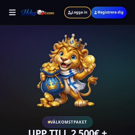
Logga in
Registrera dig
Meny
Spel
Logga in
Betalningsmetoder
App
Uttag
Bonusar
VÄLKOMSTPAKET
UPP TILL 2,500€ +