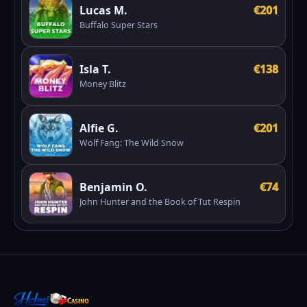
Lucas M.
€201
Buffalo Super Stars
Isla T.
€138
Money Blitz
Alfie G.
€201
Wolf Fang: The Wild Snow
Benjamin O.
€74
John Hunter and the Book of Tut Respin