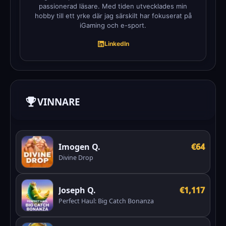
passionerad läsare. Med tiden utvecklades min
hobby till ett yrke där jag särskilt har fokuserat på
iGaming och e-sport.
LinkedIn
VINNARE
Imogen Q.
€64
Divine Drop
Joseph Q.
€1,117
Perfect Haul: Big Catch Bonanza