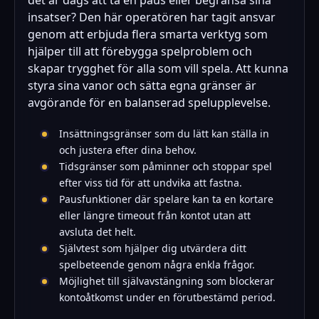
insatser? Den här operatören har tagit ansvar
genom att erbjuda flera smarta verktyg som
hjälper till att förebygga spelproblem och
skapar trygghet för alla som vill spela. Att kunna
styra sina vanor och sätta egna gränser är
avgörande för en balanserad spelupplevelse.
Insättningsgränser som du lätt kan ställa in
och justera efter dina behov.
Tidsgränser som påminner och stoppar spel
efter viss tid för att undvika att fastna.
Pausfunktioner där spelare kan ta en kortare
eller längre timeout från kontot utan att
avsluta det helt.
Självtest som hjälper dig utvärdera ditt
spelbeteende genom några enkla frågor.
Möjlighet till självavstängning som blockerar
kontoåtkomst under en förutbestämd period.