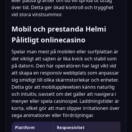
eller pausa gränser om du vill sprida ut uttag
över tid. Detta ger ökad kontroll och trygghet
vid stora vinstsummor.
Mobil och prestanda Helmi
Pålitligt onlinecasino
Spelar man mest på mobilen eller surfplattan är
det viktigt att sajten är lika kvick och stabil som
på datorn. Den här operatören har lagt vikt vid
att skapa en responsiv webbplats som anpassar
sig smidigt till olika skärmstorlekar och enheter.
Detta gör att mobilupplevelsen känns naturlig
och intuitiv, oavsett om det gäller att navigera i
menyer eller spela casinospel. Laddningstider är
korta, vilket gör att man slipper irritationen över
sega animationer eller fördröjningar.
Plattform
Responsivitet