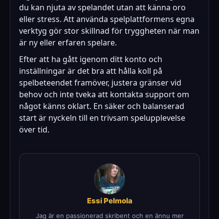
du kan njuta av spelandet utan att känna oro
eller stress. Att använda spelplattformens egna
verktyg gör stor skillnad för tryggheten när man
är ny eller erfaren spelare.
Efter att ha gått igenom ditt konto och
inställningar är det bra att hålla koll på
spelbeteendet framöver, justera gränser vid
behov och inte tveka att kontakta support om
något känns oklart. En säker och balanserad
start är nyckeln till en trivsam spelupplevelse
över tid.
Essi Pelmola
Jag är en passionerad skribent och en ännu mer