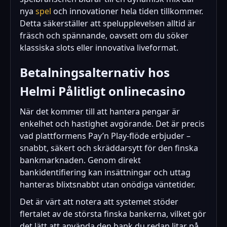
nya
spel
och innovationer hela tiden tillkommer.
Detta säkerställer att spelupplevelsen alltid är
fräsch och spännande, oavsett om du söker
klassiska slots eller innovativa liveformat.
Betalningsalternativ hos
Helmi Pålitligt onlinecasino
När det kommer till att hantera pengar är
enkelhet och hastighet avgörande. Det är precis
vad plattformens Pay’n Play-flöde erbjuder –
snabbt, säkert och skräddarsytt för den finska
bankmarknaden. Genom direkt
bankidentifiering kan insättningar och uttag
hanteras blixtsnabbt utan onödiga väntetider.
Det är värt att notera att systemet stöder
flertalet av de största finska bankerna, vilket gör
det lätt att använda den bank du redan litar på.