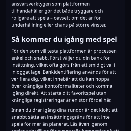
ansvarsverktygen som plattformen
tillhandahåller gör det både tryggare och
roligare att spela – oavsett om det är för
underhållning eller chans på större vinster.
Så kommer du igång med spel
För den som vill testa plattformen är processen
enkel och snabb. Först väljer du din bank för
insättning, vilket ofta görs från ett smidigt val i
inloggat läge. Bankidentifiering används för att
verifiera dig, vilket innebär att du kan hoppa
över krångliga kontoformaliteter och komma
igång direkt. Att starta ditt favoritspel utan
krångliga registreringar är en stor fördel här.
Innan du drar igång dina rundor är det klokt att
snabbt sätta en insättningsgräns för att inte
spela för mer än planerat. Läs även igenom
regler och villkor för eventuella kampanjer så att