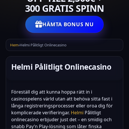
300 GRATIS SPINN
HÄMTA BONUS NU
Hem
›
Helmi Pålitligt Onlinecasino
Helmi Pålitligt Onlinecasino
Föreställ dig att kunna hoppa rätt in i
casinospelens värld utan att behöva sitta fast i
långa registreringsprocesser eller oroa dig för
komplicerade verifieringar.
Helmi
Pålitligt
onlinecasino erbjuder just det – en smidig och
snabb Pay’n Play-lösning som låter finska