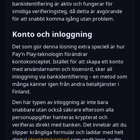
bankidentifiering är aktiv och fungerar för
smidiga verifieringsteg, då detta är avgörande
för att snabbt komma igång utan problem.
Konto och inloggning
Det som gör denna lösning extra speciell är hur
Pay’n Play-teknologin förändrar
kontokonceptet. Istället för att skapa ett konto
med användarnamn och lösenord, sker all
inloggning via bankidentifiering – en metod som
många känner igen från andra betaltjänster i
Finland.
Den här typen av inloggning är inte bara
snabbare utan också säkrare eftersom alla
personuppgifter hanteras krypterat och
verifieras direkt med banken. Det innebär att du
slipper krångliga formulär och laddar med helt
digital
identitetskontroll
som godkänns av din